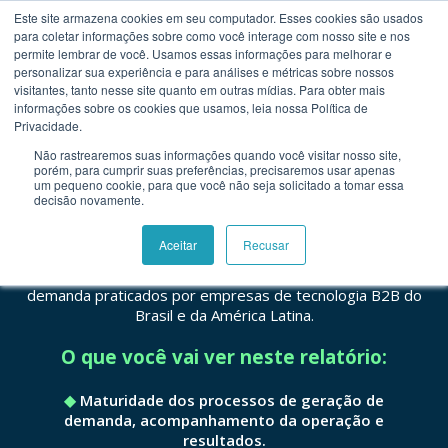
Este site armazena cookies em seu computador. Esses cookies são usados
para coletar informações sobre como você interage com nosso site e nos
permite lembrar de você. Usamos essas informações para melhorar e
personalizar sua experiência e para análises e métricas sobre nossos
visitantes, tanto nesse site quanto em outras mídias. Para obter mais
informações sobre os cookies que usamos, leia nossa Política de
benchmarking report
Privacidade.
Não rastrearemos suas informações quando você visitar nosso site,
Maturidade de Geração de
porém, para cumprir suas preferências, precisaremos usar apenas
um pequeno cookie, para que você não seja solicitado a tomar essa
Demanda em Empresas de
decisão novamente.
Tecnologia B2B
Aceitar
Recusar
O primeiro estudo focado nos processos de geração de
demanda praticados por empresas de tecnologia B2B do
Brasil e da América Latina.
O que você vai ver neste relatório:
Maturidade dos processos de geração de
demanda, acompanhamento da operação e
resultados.