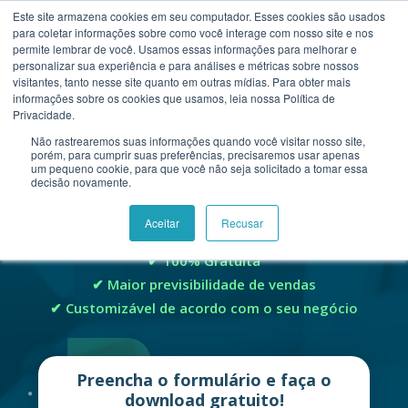
Este site armazena cookies em seu computador. Esses cookies são usados
para coletar informações sobre como você interage com nosso site e nos
permite lembrar de você. Usamos essas informações para melhorar e
personalizar sua experiência e para análises e métricas sobre nossos
visitantes, tanto nesse site quanto em outras mídias. Para obter mais
informações sobre os cookies que usamos, leia nossa Política de
Privacidade.
CALCULADORA DE LEADS EM
Não rastrearemos suas informações quando você visitar nosso site,
porém, para cumprir suas preferências, precisaremos usar apenas
EXCEL
um pequeno cookie, para que você não seja solicitado a tomar essa
decisão novamente.
Saiba quantos leads a sua empresa precisa gerar
Aceitar
Recusar
mensalmente para obter o faturamento desejado.
100% Gratuita
Maior previsibilidade de vendas
Customizável de acordo com o seu negócio
Preencha o formulário e faça o
download gratuito!