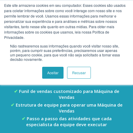
Este site armazena cookies em seu computador. Esses cookies são usados
para coletar informações sobre como você interage com nosso site e nos
permite lembrar de você. Usamos essas informações para melhorar e
personalizar sua experiência e para análises e métricas sobre nossos
visitantes, tanto nesse site quanto em outras mídias. Para obter mais
informações sobre os cookies que usamos, leia nossa Política de
Privacidade.
Framework: como estruturar
Não rastrearemos suas informações quando você visitar nosso site,
uma Máquina de Vendas
porém, para cumprir suas preferências, precisaremos usar apenas
um pequeno cookie, para que você não seja solicitado a tomar essa
decisão novamente.
Entenda como colocar em prática a metodologia Máquina de
Vendas com um framework detalhado, 100% gratuito.
Aceitar
Recusar
O que você vai ver nesse modelo:
Funil de vendas customizado para Máquina de
Vendas
Estrutura de equipe para operar uma Máquina de
Vendas
Passo a passo das atividades que cada
especialista da equipe deve executar