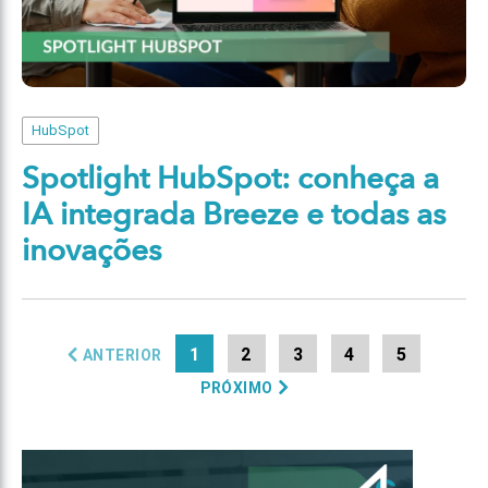
HubSpot
Spotlight HubSpot: conheça a
IA integrada Breeze e todas as
inovações
1
2
3
4
5
ANTERIOR
PRÓXIMO