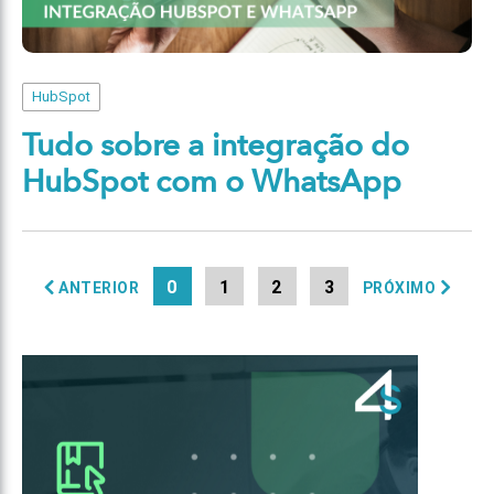
HubSpot
Tudo sobre a integração do
HubSpot com o WhatsApp
0
1
2
3
ANTERIOR
PRÓXIMO