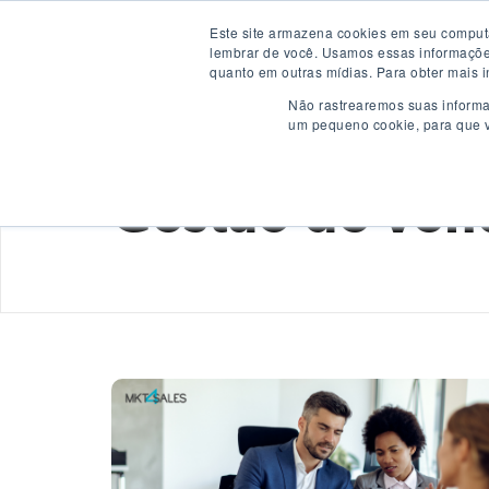
Este site armazena cookies em seu computa
Soluç
lembrar de você. Usamos essas informações 
quanto em outras mídias. Para obter mais i
Não rastrearemos suas informa
um pequeno cookie, para que v
Showing results related to
Gestão de ven