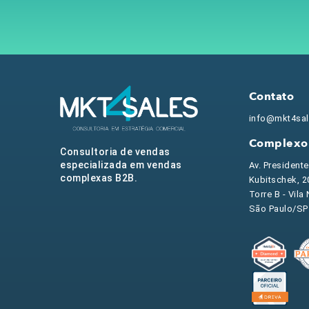
Contato
info@mkt4sa
Complexo 
Consultoria de vendas
especializada em vendas
Av. President
complexas B2B.
Kubitschek, 20
Torre B - Vila
São Paulo/SP