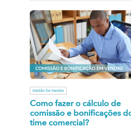
Gestão De Vendas
Como fazer o cálculo de
comissão e bonificações d
time comercial?