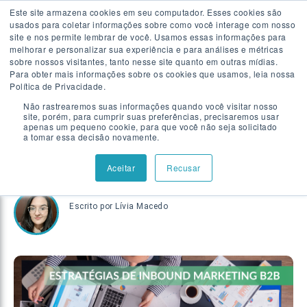
Este site armazena cookies em seu computador. Esses cookies são
usados para coletar informações sobre como você interage com nosso
Falar com especialista
site e nos permite lembrar de você. Usamos essas informações para
melhorar e personalizar sua experiência e para análises e métricas
sobre nossos visitantes, tanto nesse site quanto em outras mídias.
Para obter mais informações sobre os cookies que usamos, leia nossa
INBOUND MARKETING
|
6 MIN
Política de Privacidade.
8 estratégias de Inbound
Não rastrearemos suas informações quando você visitar nosso
site, porém, para cumprir suas preferências, precisaremos usar
Marketing B2B para gerar
apenas um pequeno cookie, para que você não seja solicitado
a tomar essa decisão novamente.
resultados rápidos
Aceitar
Recusar
Escrito por
Lívia Macedo