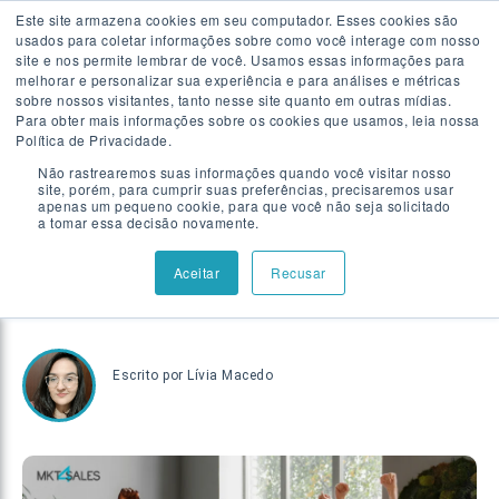
Este site armazena cookies em seu computador. Esses cookies são
usados para coletar informações sobre como você interage com nosso
Falar com especialista
site e nos permite lembrar de você. Usamos essas informações para
melhorar e personalizar sua experiência e para análises e métricas
sobre nossos visitantes, tanto nesse site quanto em outras mídias.
Para obter mais informações sobre os cookies que usamos, leia nossa
GERAÇÃO DE DEMANDA
|
16 MIN
Política de Privacidade.
Como os melhores SDRs e
Não rastrearemos suas informações quando você visitar nosso
site, porém, para cumprir suas preferências, precisaremos usar
BDRs trabalham?
apenas um pequeno cookie, para que você não seja solicitado
a tomar essa decisão novamente.
Entrevistamos 5
Aceitar
Recusar
profissionais!
Escrito por
Lívia Macedo