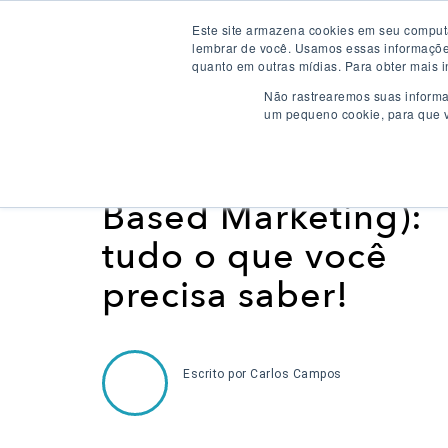
Este site armazena cookies em seu computa
Soluções
lembrar de você. Usamos essas informações 
quanto em outras mídias. Para obter mais i
Não rastrearemos suas informa
um pequeno cookie, para que v
GERAÇÃO DE DEMANDA
|
6 MIN
ABM (Account-
Based Marketing):
tudo o que você
precisa saber!
Escrito por
Carlos Campos