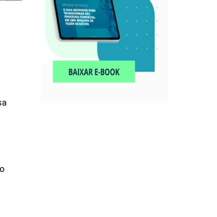
sa
to