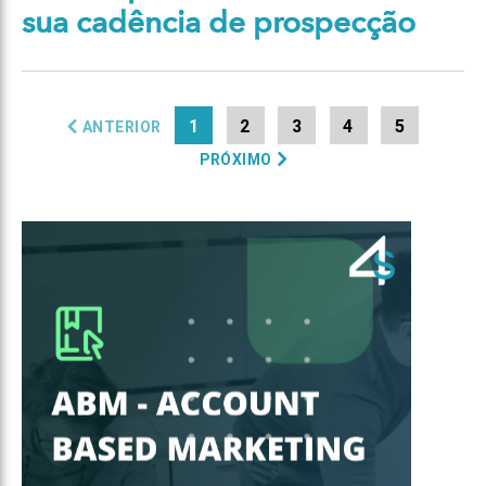
sua cadência de prospecção
1
2
3
4
5
ANTERIOR
PRÓXIMO