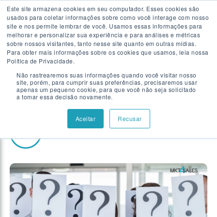
Este site armazena cookies em seu computador. Esses cookies são
usados para coletar informações sobre como você interage com nosso
Falar com especialista
site e nos permite lembrar de você. Usamos essas informações para
melhorar e personalizar sua experiência e para análises e métricas
sobre nossos visitantes, tanto nesse site quanto em outras mídias.
Para obter mais informações sobre os cookies que usamos, leia nossa
GERAÇÃO DE DEMANDA
|
5 MIN
Política de Privacidade.
O que é ICP e porque ele é
Não rastrearemos suas informações quando você visitar nosso
site, porém, para cumprir suas preferências, precisaremos usar
tão importante para vendas
apenas um pequeno cookie, para que você não seja solicitado
a tomar essa decisão novamente.
Aceitar
Recusar
Escrito por
Renata Schleiffer Gracia